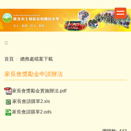
跳
到
主
要
內
容
:::
區
首頁
總務處檔案下載
家長會獎勵金申請辦法
家長會獎勵金實施辦法.pdf
家長會請購單2.xls
家長會請購單2.ods