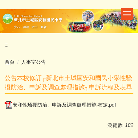
跳
到
主
要
內
容
:::
區
首頁
人事室公告
公告本校修訂┌新北市土城區安和國民小學性騷
擾防治、申訴及調查處理措施┐申訴流程及表單
安和性騷擾防治、申訴及調查處理措施-核定.pdf
瀏覽數:
182