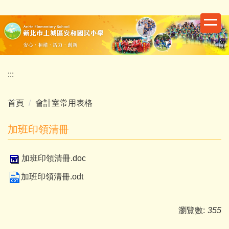
跳
到
主
要
內
容
:::
區
首頁
會計室常用表格
加班印領清冊
加班印領清冊.doc
加班印領清冊.odt
瀏覽數:
355